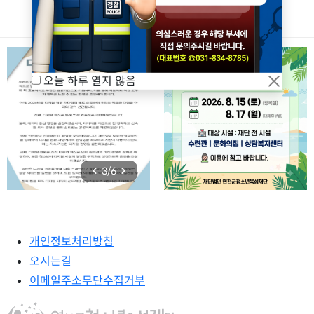
적극행정
집기간: 2026. 7. 10.(금) 09:00 ~ 7. 20.(월)
2026년 연천군 청소년 동아리활동 지원사업 동아리 추가 모집 공고
2026.06.15
수련관
18:00
오늘 하루 열지 않음
3
6
/
개인정보처리방침
오시는길
이메일주소무단수집거부