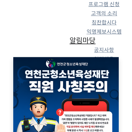
프로그램 신청
고객의 소리
칭찬합시다
조직 및 업무
오시는길
익명제보시스템
알림마당
공지사항
공지사항
열린채용
계약/입찰
보도자료
열린채용
강사 인력풀
수련관
경영공시
[교육발전특구] 2026년 청소년진로체험프로그램 방학특강 참가 청소년 모집
계약/입찰
열린경영
2026년 청소년진로체험프로그램 방학특강 참가
청소년을 아래와 같이 모집합니다.하단 포스터 참
2026.07.08
윤리경영
고하시어 많은 신청 부탁드립니다.감사합니다.▶
2026년 연천군 청소년 동아리활동 지원사업 추가모집 심사 결과
2026.06.24
수련관
인권경영
모집링크:
2026년 연천군 청소년종합예술제[예선] 수상자 안내(문예 부문)
2026.06.19
수련관
안전경영
https://forms.gle/K8mjqtgD6tyFBLMJ6▶모
연천 생태환경 지킴이 "DMZ 에코 히어로즈" 참가 초등학생 추가 모집!
2026.06.15
수련관