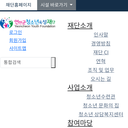
재단홈페이지
시설 바로가기
재단소개
로그인
인사말
회원가입
경영방침
사이트맵
재단 CI
연혁
조직 및 업무
오시는 길
사업소개
청소년수련관
청소년 문화의 집
청소년 상담복지센터
수련관
상담복지센터
참여마당
문화의 집
프로그램 신청
(청소년 AI센터)
(학교밖지원센터)